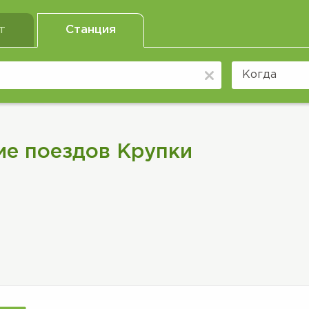
т
Станция
ие поездов Крупки