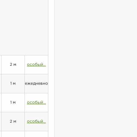
2 м
особый...
1 м
ежедневно
1 м
особый...
2 м
особый...