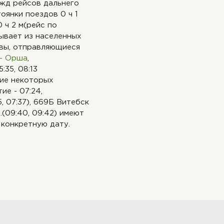
 жд рейсов дальнего
оянки поездов 0 ч 1
 ч 2 м(рейс по
ывает из населенных
тавы, отправляющиеся
 - Орша
,
:35, 08:13
ние некоторых
е - 07:24,
, 07:37), 669Б Витебск
.(09:40, 09:42) имеют
 конкретную дату.