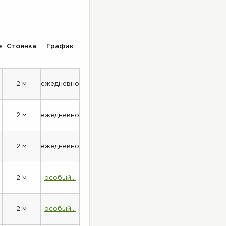
е
Стоянка
График
2 м
ежедневно
2 м
ежедневно
2 м
ежедневно
2 м
особый...
2 м
особый...