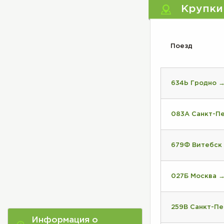
Крупки
Поезд
634Ь Гродно 
083А Санкт-П
679Ф Витебск
027Б Москва 
259В Санкт-Пе
Информация о