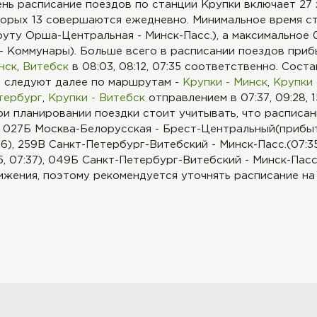
нь расписание поездов по станции Крупки включает 27
торых 13 совершаются ежедневно. Минимальное время ст
уту Орша-Центральная - Минск-Пасс.), а максимальное 0
- Коммунары). Больше всего в расписании поездов приб
нск
,
Витебск
в 08:03, 08:12, 07:35 соответственно. Сос
и следуют далее по маршрутам -
Крупки - Минск
,
Крупки
тербург
,
Крупки - Витебск
отправлением в 07:37, 09:28, 15
и планировании поездки стоит учитывать, что расписа
к 027Б Москва-Белорусская - Брест-Центральный(прибыти
26), 259В Санкт-Петербург-Витебский - Минск-Пасс.(07:35
5, 07:37), 049Б Санкт-Петербург-Витебский - Минск-Пасс
жения, поэтому рекомендуется уточнять расписание на