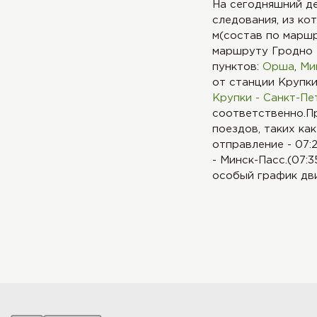
На сегодняшний де
следования, из ко
м(состав по маршр
маршруту Гродно 
пунктов:
Орша
,
Ми
от станции Крупк
Крупки - Санкт-Пе
соответственно.Пр
поездов, таких ка
отправление - 07:
- Минск-Пасс.(07:3
особый график дви