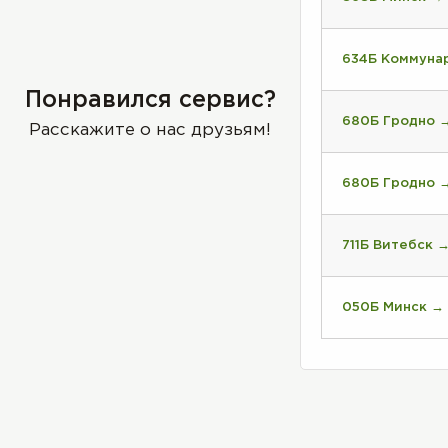
634Б Коммуна
Понравился сервис?
680Б Гродно 
Расскажите о нас друзьям!
680Б Гродно 
711Б Витебск 
050Б Минск →