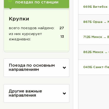
поездах по станции
669Б Витебск
Крупки
867Б Орша → 
всего поездов найдено:
27
из них курсирует
13
712Б Минск → 
ежедневно:
862Б Минск →
Поезда по основным
049Б Санкт-П
направлениям
Другие важные
направления