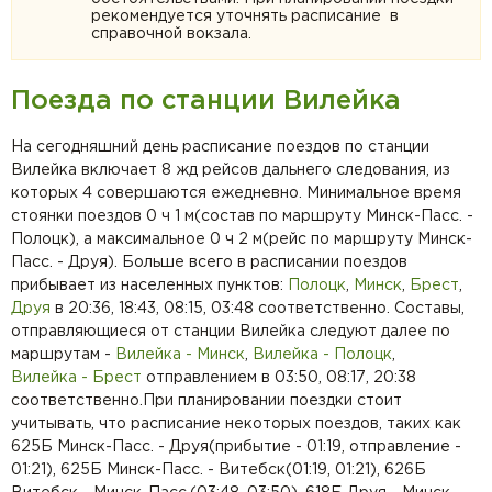
рекомендуется уточнять расписание в
справочной вокзала.
Поезда по станции Вилейка
На сегодняшний день расписание поездов по станции
Вилейка включает 8 жд рейсов дальнего следования, из
которых 4 совершаются ежедневно. Минимальное время
стоянки поездов 0 ч 1 м(состав по маршруту Минск-Пасс. -
Полоцк), а максимальное 0 ч 2 м(рейс по маршруту Минск-
Пасс. - Друя). Больше всего в расписании поездов
прибывает из населенных пунктов:
Полоцк
,
Минск
,
Брест
,
Друя
в 20:36, 18:43, 08:15, 03:48 соответственно. Составы,
отправляющиеся от станции Вилейка следуют далее по
маршрутам -
Вилейка - Минск
,
Вилейка - Полоцк
,
Вилейка - Брест
отправлением в 03:50, 08:17, 20:38
соответственно.При планировании поездки стоит
учитывать, что расписание некоторых поездов, таких как
625Б Минск-Пасс. - Друя(прибытие - 01:19, отправление -
01:21), 625Б Минск-Пасс. - Витебск(01:19, 01:21), 626Б